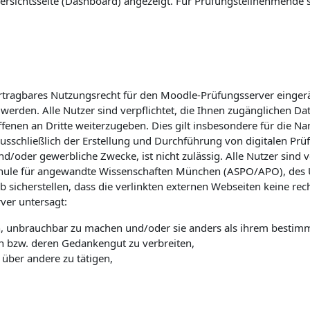
ersichtsseite (Dashboard) angezeigt. Für Prüfungsteilnehmende s
ertragbares Nutzungsrecht für den Moodle-Prüfungsserver einger
t werden. Alle Nutzer sind verpflichtet, die Ihnen zugänglichen D
troffenen an Dritte weiterzugeben. Dies gilt insbesondere für di
 ausschließlich der Erstellung und Durchführung von digitalen P
nd/oder gewerbliche Zwecke, ist nicht zulässig. Alle Nutzer sind
le für angewandte Wissenschaften München (ASPO/APO), des U
b sicherstellen, dass die verlinkten externen Webseiten keine re
ver untersagt:
ken, unbrauchbar zu machen und/oder sie anders als ihrem bes
n bzw. deren Gedankengut zu verbreiten,
über andere zu tätigen,