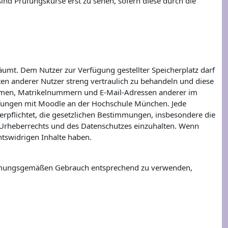
ind Prüfungskurse erst zu sehen, sofern diese durch die
äumt. Dem Nutzer zur Verfügung gestellter Speicherplatz darf
aten anderer Nutzer streng vertraulich zu behandeln und diese
e Namen, Matrikelnummern und E-Mail-Adressen anderer im
rüfungen mit Moodle an der Hochschule München. Jede
 verpflichtet, die gesetzlichen Bestimmungen, insbesondere die
rheberrechts und des Datenschutzes einzuhalten. Wenn
chtswidrigen Inhalte haben.
timmungsgemäßen Gebrauch entsprechend zu verwenden,