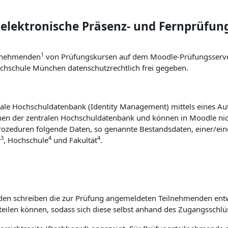
elektronische Präsenz- und Fernprüfun
1
eilnehmenden
von Prüfungskursen auf dem Moodle-Prüfungsserve
chschule München datenschutzrechtlich frei gegeben.
le Hochschuldatenbank (Identity Management) mittels eines Auth
 der zentralen Hochschuldatenbank und können in Moodle nicht
rozeduren folgende Daten, so genannte Bestandsdaten, einer/ei
3
4
4
r
, Hochschule
und Fakultät
.
nden schreiben die zur Prüfung angemeldeten Teilnehmenden ent
teilen können, sodass sich diese selbst anhand des Zugangsschlü