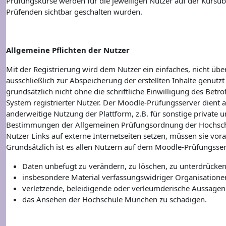
Prüfungskurse werden für die jeweiligen Nutzer auf der Kursüb
Prüfenden sichtbar geschalten wurden.
Allgemeine Pflichten der Nutzer
Mit der Registrierung wird dem Nutzer ein einfaches, nicht üb
ausschließlich zur Abspeicherung der erstellten Inhalte genutz
grundsätzlich nicht ohne die schriftliche Einwilligung des Be
System registrierter Nutzer. Der Moodle-Prüfungsserver dient
anderweitige Nutzung der Plattform, z.B. für sonstige private u
Bestimmungen der Allgemeinen Prüfungsordnung der Hochschu
Nutzer Links auf externe Internetseiten setzen, müssen sie vora
Grundsätzlich ist es allen Nutzern auf dem Moodle-Prüfungsser
Daten unbefugt zu verändern, zu löschen, zu unterdrüc
insbesondere Material verfassungswidriger Organisatione
verletzende, beleidigende oder verleumderische Aussagen 
das Ansehen der Hochschule München zu schädigen.